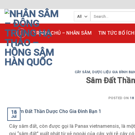
Skip
Search
to
for:
content
TRANG CHỦ – NHÂN SÂM
TIN TỨC BỔ ÍCH
CÂY SÂM
,
DƯỢC LIỆU GIA ĐÌNH BẠ
Sâm Đất Thần
POSTED ON
18
18
Jul
Cây sâm đất, còn được gọi là Panax vietnamensis, là một
gọi “sâm đất” xuất phát từ vẻ ngoài của cây, với rễ cây