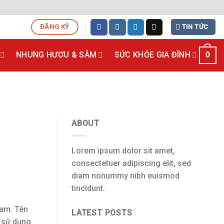
ĐĂNG KÝ
TIN TỨC
NHUNG HƯƠU & SÂM
SỨC KHỎE GIA ĐÌNH
0
ABOUT
Lorem ipsum dolor sit amet,
consectetuer adipiscing elit, sed
diam nonummy nibh euismod
tincidunt.
Nam. Tên
LATEST POSTS
c sử dụng