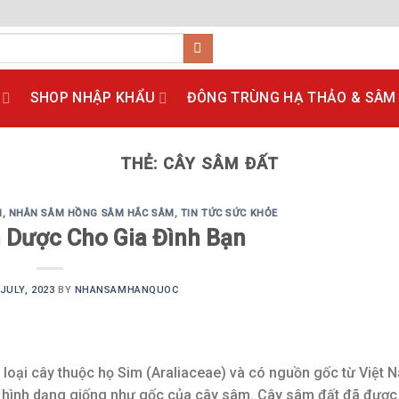
SHOP NHẬP KHẨU
ĐÔNG TRÙNG HẠ THẢO & SÂM
THẺ:
CÂY SÂM ĐẤT
N
,
NHÂN SÂM HỒNG SÂM HẮC SÂM
,
TIN TỨC SỨC KHỎE
 Dược Cho Gia Đình Bạn
 JULY, 2023
BY
NHANSAMHANQUOC
 loại cây thuộc họ Sim (Araliaceae) và có nguồn gốc từ Việt 
 có hình dạng giống như gốc của cây sâm. Cây sâm đất đã đượ