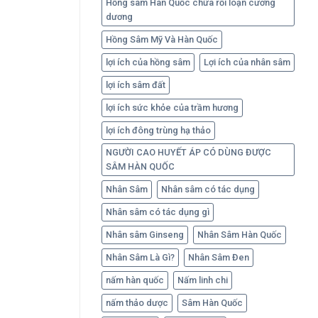
Hồng sâm Hàn Quốc chữa rối loạn cương
dương
Hồng Sâm Mỹ Và Hàn Quốc
lợi ích của hồng sâm
Lợi ích của nhân sâm
lợi ích sâm đất
lợi ích sức khỏe của trầm hương
lợi ích đông trùng hạ thảo
NGƯỜI CAO HUYẾT ÁP CÓ DÙNG ĐƯỢC
SÂM HÀN QUỐC
Nhân Sâm
Nhân sâm có tác dụng
Nhân sâm có tác dụng gì
Nhân sâm Ginseng
Nhân Sâm Hàn Quốc
Nhân Sâm Là Gì?
Nhân Sâm Đen
nấm hàn quốc
Nấm linh chi
nấm thảo dược
Sâm Hàn Quốc