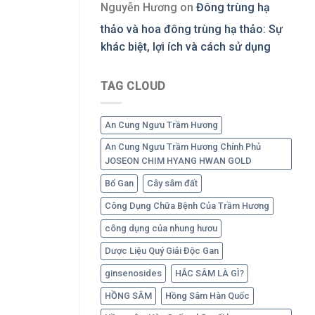
Nguyễn Hương
on
Đông trùng hạ
thảo và hoa đông trùng hạ thảo: Sự
khác biệt, lợi ích và cách sử dụng
TAG CLOUD
An Cung Ngưu Trầm Hương
An Cung Ngưu Trầm Hương Chính Phủ
JOSEON CHIM HYANG HWAN GOLD
Bổ Gan
Cây sâm đất
Công Dụng Chữa Bệnh Của Trầm Hương
công dụng của nhung hươu
Dược Liệu Quý Giải Độc Gan
ginsenosides
HẮC SÂM LÀ GÌ?
HỒNG SÂM
Hồng Sâm Hàn Quốc