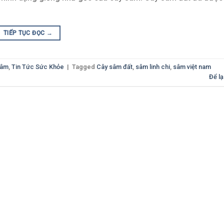
TIẾP TỤC ĐỌC
→
Sâm
,
Tin Tức Sức Khỏe
|
Tagged
Cây sâm đất
,
sâm linh chi
,
sâm việt nam
Để lạ