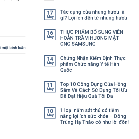
Tác dụng của nhung hươu là
17
May
gì? Lợi ích đến từ nhung hươu
THỰC PHẨM BỔ SUNG VIÊN
16
May
HOÀN TRẦM HƯƠNG MẬT
ONG SAMSUNG
i một bình luận
Chứng Nhận Kiểm Định Thực
14
May
phẩm Chức năng Y tế Hàn
Quốc
Top 10 Công Dụng Của Hồng
11
May
Sâm Và Cách Sử Dụng Tối Ưu
Để Đạt Hiệu Quả Tối Đa
1 loại nấm sát thủ có tiềm
10
May
năng lợi ích sức khỏe – Đông
Trùng Hạ Thảo có như lời đồn!